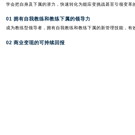
学会把自身及下属的潜力，快速转化为能应变挑战甚至引领变革
01
拥有自我教练和教练下属的领导力
成为教练型领导者，拥有自我教练和教练下属的新管理技能，有
02
商业变现的可持续回报
教练人才紧缺，能力优异者能成为创衡的签约教练，参与创衡在
03
职业教练路径指导
创衡拥有完善的教练和团队教练国际认证体系和督导支持，课程
04
校友网络带给你优质人脉资源
创衡在中国大陆的二百多名以企业主、中高管、资深
HR
为主的校